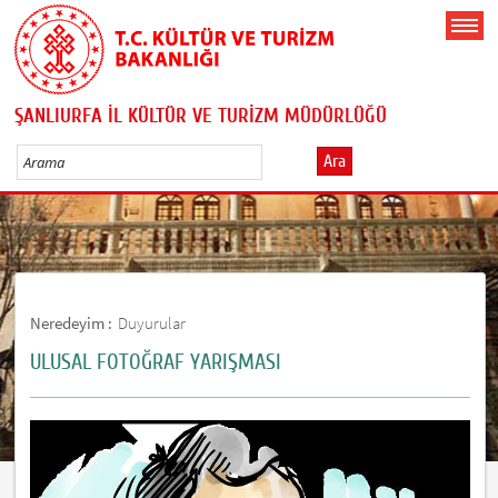
ŞANLIURFA İL KÜLTÜR VE TURİZM MÜDÜRLÜĞÜ
Ara
Neredeyim :
Duyurular
ULUSAL FOTOĞRAF YARIŞMASI