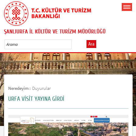
ŞANLIURFA İL KÜLTÜR VE TURİZM MÜDÜRLÜĞÜ
Ara
Neredeyim :
Duyurular
URFA VİSİT YAYINA GİRDİ