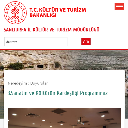
ŞANLIURFA İL KÜLTÜR VE TURİZM MÜDÜRLÜĞÜ
Ara
Neredeyim :
Duyurular
3.Sanatın ve Kültürün Kardeşliği Programımız