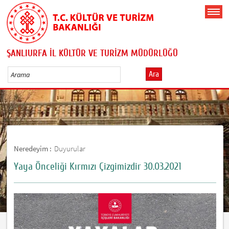
ŞANLIURFA İL KÜLTÜR VE TURİZM MÜDÜRLÜĞÜ
Ara
Neredeyim :
Duyurular
Yaya Önceliği Kırmızı Çizgimizdir 30.03.2021