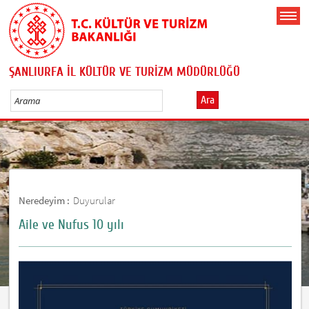
ŞANLIURFA İL KÜLTÜR VE TURİZM MÜDÜRLÜĞÜ
Ara
Neredeyim :
Duyurular
Aile ve Nufus 10 yılı