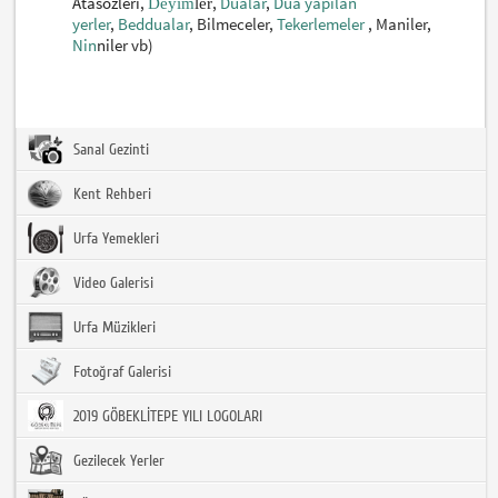
Atasözleri
,
,
Dualar
,
Dua yapılan
Deyi
m
le
r
yerler
,
Beddualar
, Bilmeceler,
Tekerlemeler
, Maniler
,
Nin
niler
vb)
Sanal Gezinti
Kent Rehberi
Urfa Yemekleri
Video Galerisi
Urfa Müzikleri
Fotoğraf Galerisi
2019 GÖBEKLİTEPE YILI LOGOLARI
Gezilecek Yerler