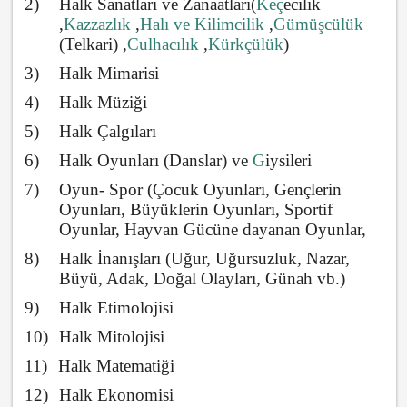
2)
Halk Sanatları ve Zanaatları(
Keç
ecilik
,
Kazzazlık
,
Halı ve Kilimcilik
,
Gümüşcülük
(Telkari) ,
Culhacılık
,
Kürkçülük
)
3)
Halk Mimarisi
4)
Halk Müziği
5)
Halk Çalgıları
6)
Halk
Oyunları
(Danslar) ve
G
iysileri
7)
Oyun- Spor (Çocuk Oyunları, Gençlerin
Oyunları, Büyüklerin Oyunları, Sportif
Oyunlar, Hayvan Gücüne dayanan Oyunlar,
8)
Halk İnanışları (Uğur, Uğursuzluk, Nazar,
Büyü, Adak, Doğal Olayları, Günah vb.)
9)
Halk Etimolojisi
10)
Halk Mitolojisi
11)
Halk Matematiği
12)
Halk Ekonomisi