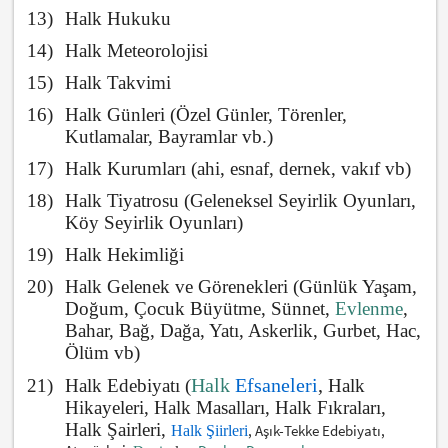
13)
Halk Hukuku
14)
Halk Meteorolojisi
15)
Halk Takvimi
16)
Halk Günleri (Özel Günler, Törenler,
Kutlamalar, Bayramlar vb.)
17)
Halk Kurumları (ahi, esnaf, dernek, vakıf vb)
18)
Halk Tiyatrosu (Geleneksel Seyirlik Oyunları,
Köy Seyirlik Oyunları)
19)
Halk Hekimliği
20)
Halk Gelenek ve Görenekleri (Günlük Yaşam,
Doğum, Çocuk Büyütme, Sünnet,
Evlenme
,
Bahar, Bağ, Dağa, Yatı, Askerlik, Gurbet, Hac,
Ölüm vb)
Halk
Efsaneleri
,
21)
Halk Edebiyatı (
Halk
Hikayeleri, Halk Masalları, Halk Fıkraları,
Halk Şairleri
,
, Aşık-Tekke Edebiyatı,
Halk Şiir
ler
i