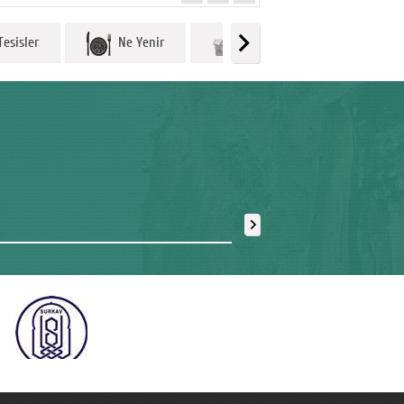
esisler
Ne Yenir
Ne Alınır
Göbekl