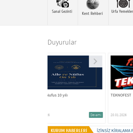
Sanal Gezinti
Urfa Yemekler
Kent Rehberi
Duyurular
 10 yılı
TEKNOFEST
B
V
Y
Devamı
20.01.2026
Devamı
2
İZINSIZ KIRALAMA 
KURUM HABERLERİ