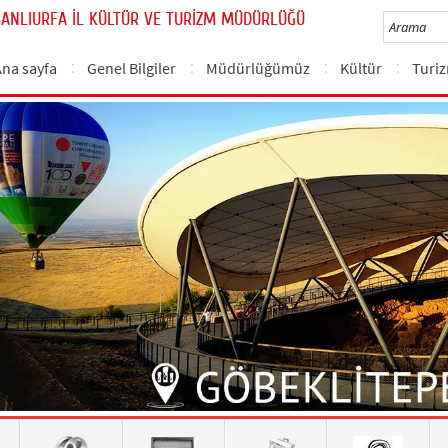
ŞANLIURFA İL KÜLTÜR VE TURİZM MÜDÜRLÜĞÜ
Ana sayfa
Genel Bilgiler
Müdürlüğümüz
Kültür
Turi