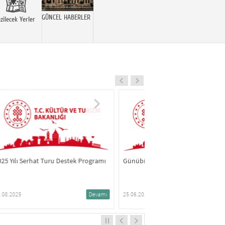
GÜNCEL HABERLER
zilecek Yerler
ramı
Günübirlik Gezi Tekneleri
vamı
25.06.2025
Devamı