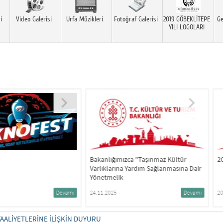
i
Video Galerisi
Urfa Müzikleri
Fotoğraf Galerisi
2019 GÖBEKLİTEPE
Ge
YILI LOGOLARI
akanlığımızca "Taşınmaz Kültür
2025 Yılı Serhat Turu Destek Prog
arlıklarına Yardım Sağlanmasına Dair
önetmelik
4.11.2025
Devamı
20.08.2025
De
FAALIYETLERINE İLIŞKIN DUYURU