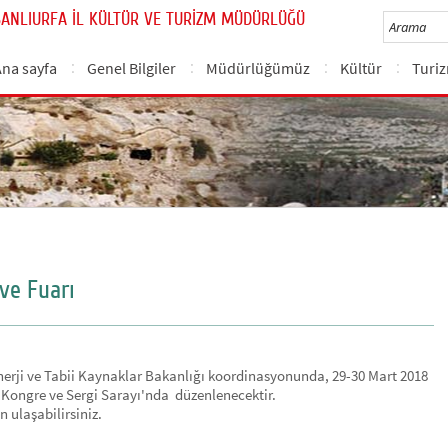
ŞANLIURFA İL KÜLTÜR VE TURİZM MÜDÜRLÜĞÜ
Ana sayfa
Genel Bilgiler
Müdürlüğümüz
Kültür
Turi
 ve Fuarı
Enerji ve Tabii Kaynaklar Bakanlığı koordinasyonunda, 29-30 Mart 2018
sı Kongre ve Sergi Sarayı'nda düzenlenecektir.
 ulaşabilirsiniz.