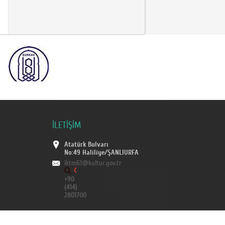
İLETİŞİM
Atatürk Bulvarı
No:49 Haliliye/ŞANLIURFA
iktm63@kultur.gov.tr
+90
(414)
2801700