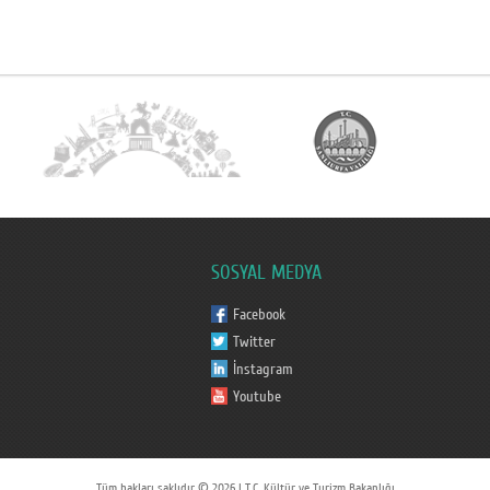
SOSYAL MEDYA
Facebook
Twitter
İnstagram
Youtube
Tüm hakları saklıdır © 2026 | T.C. Kültür ve Turizm Bakanlığı