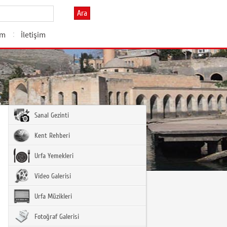
Ara
zm
İletişim
Sanal Gezinti
Kent Rehberi
Urfa Yemekleri
Video Galerisi
Urfa Müzikleri
Fotoğraf Galerisi