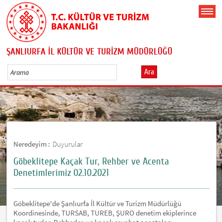
ŞANLIURFA İL KÜLTÜR VE TURİZM MÜDÜRLÜĞÜ
Ara
Neredeyim :
Duyurular
Göbeklitepe Kaçak Tur, Rehber ve Acenta
Denetimlerimiz 02.10.2021
Göbeklitepe'de Şanlıurfa İl Kültür ve Turizm Müdürlüğü
Koordinesinde, TURSAB, TUREB, ŞURO denetim ekiplerince