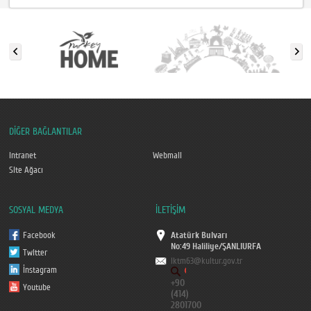
DİĞER BAĞLANTILAR
Intranet
Webmail
Site Ağacı
SOSYAL MEDYA
İLETİŞİM
Facebook
Atatürk Bulvarı
No:49 Haliliye/ŞANLIURFA
Twitter
iktm63@kultur.gov.tr
İnstagram
+90
Youtube
(414)
2801700