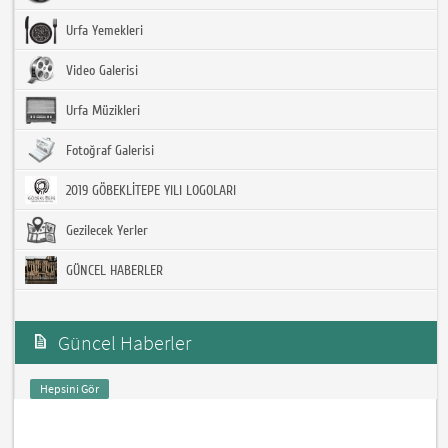
Urfa Yemekleri
Video Galerisi
Urfa Müzikleri
Fotoğraf Galerisi
2019 GÖBEKLİTEPE YILI LOGOLARI
Gezilecek Yerler
GÜNCEL HABERLER
Güncel Haberler
Hepsini Gör