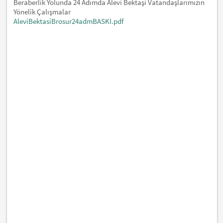
Beraberlik Yolunda 24 Adımda Alevi­ Bektaşi Vatandaşlarımızın
Yönelik Çalışmalar
AleviBektasiBrosur24admBASKI.pdf