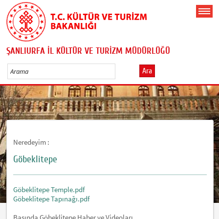
ŞANLIURFA İL KÜLTÜR VE TURİZM MÜDÜRLÜĞÜ
Ara
Neredeyim :
Göbeklitepe
Göbeklitepe Temple.pdf
Göbeklitepe Tapınağı.pdf
Basında Göbeklitepe Haber ve Videoları